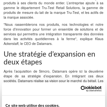
produits à ses clients du monde entier. L’entreprise ajoute à sa
gamme le département Tru-Test Retail Solutions, la gamme de
produits de mesure du lait de la marque Tru-Test, et les actifs de
la marque associée.
"Nous rassemblerons nos produits, nos technologies et notre
force d’innovation pour former un ensemble de solutions et de
services qui permettra une intégration transparente des données
dans les activités quotidiennes à la ferme", explique Klaus
Ackerstaff, le CEO de Datamars.
Une stratégie d’expansion en
deux étapes
Après l’acquisition de Simcro, Datamars opère ici la deuxième
étape de sa stratégie d’expansion. En intégrant ces deux
sociétés, Datamars réalise sa vision pour le marché du bétail. Les
outils intelligents de management du bétail conduiront à
l’amélioration de la santé animale et de la gestion d’entreprise,
mais aussi de la production de protéine de précision.
"L’union de notre expertise d'identification du bétail avec les
Ce site web utilise des cookies.